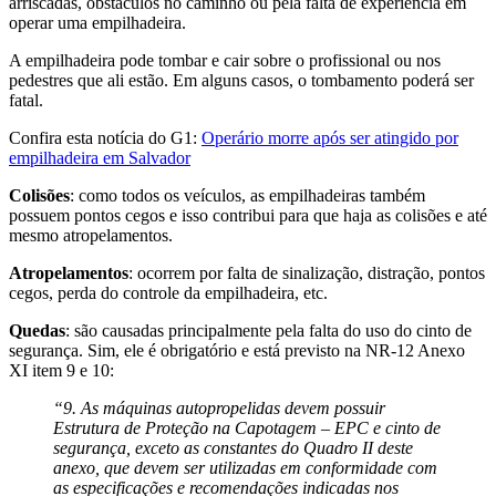
arriscadas, obstáculos no caminho ou pela falta de experiência em
operar uma empilhadeira.
A empilhadeira pode tombar e cair sobre o profissional ou nos
pedestres que ali estão. Em alguns casos, o tombamento poderá ser
fatal.
Confira esta notícia do G1:
Operário morre após ser atingido por
empilhadeira em Salvador
Colisões
: como todos os veículos, as empilhadeiras também
possuem pontos cegos e isso contribui para que haja as colisões e até
mesmo atropelamentos.
Atropelamentos
: ocorrem por falta de sinalização, distração, pontos
cegos, perda do controle da empilhadeira, etc.
Quedas
: são causadas principalmente pela falta do uso do cinto de
segurança. Sim, ele é obrigatório e está previsto na NR-12 Anexo
XI item 9 e 10:
“9. As máquinas autopropelidas devem possuir
Estrutura de Proteção na Capotagem – EPC e cinto de
segurança, exceto as constantes do Quadro II deste
anexo, que devem ser utilizadas em conformidade com
as especificações e recomendações indicadas nos