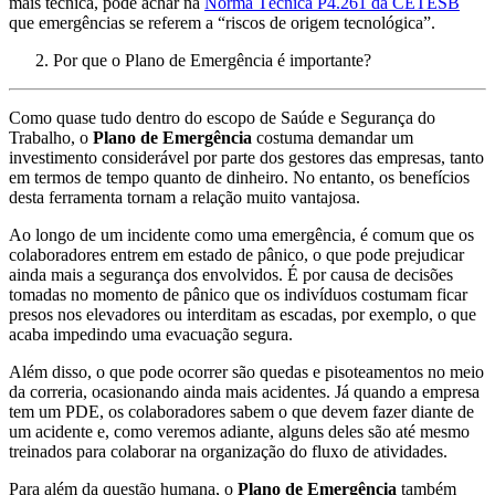
mais técnica, pode achar na
Norma Técnica P4.261 da CETESB
que emergências se referem a “riscos de origem tecnológica”.
Por que o Plano de Emergência é importante?
Como quase tudo dentro do escopo de Saúde e Segurança do
Trabalho, o
Plano de Emergência
costuma demandar um
investimento considerável por parte dos gestores das empresas, tanto
em termos de tempo quanto de dinheiro. No entanto, os benefícios
desta ferramenta tornam a relação muito vantajosa.
Ao longo de um incidente como uma emergência, é comum que os
colaboradores entrem em estado de pânico, o que pode prejudicar
ainda mais a segurança dos envolvidos. É por causa de decisões
tomadas no momento de pânico que os indivíduos costumam ficar
presos nos elevadores ou interditam as escadas, por exemplo, o que
acaba impedindo uma evacuação segura.
Além disso, o que pode ocorrer são quedas e pisoteamentos no meio
da correria, ocasionando ainda mais acidentes. Já quando a empresa
tem um PDE, os colaboradores sabem o que devem fazer diante de
um acidente e, como veremos adiante, alguns deles são até mesmo
treinados para colaborar na organização do fluxo de atividades.
Para além da questão humana, o
Plano de Emergência
também