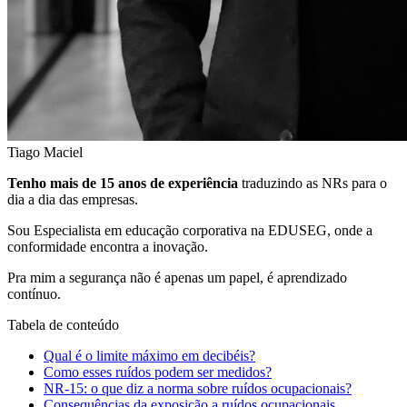
Tiago Maciel
Tenho mais de 15 anos de experiência
traduzindo as NRs para o
dia a dia das empresas.
Sou Especialista em educação corporativa na EDUSEG, onde a
conformidade encontra a inovação.
Pra mim a segurança não é apenas um papel, é aprendizado
contínuo.
Tabela de conteúdo
Qual é o limite máximo em decibéis?
Como esses ruídos podem ser medidos?
NR-15: o que diz a norma sobre ruídos ocupacionais?
Consequências da exposição a ruídos ocupacionais