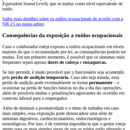
Equivalent Sound Level
), que se traduz como nível equivalente de
ruído.
Saiba mais detalhes sobre os ruídos ocupacionais de acordo com a
NR-15 no nosso artigo
Consequências da exposição a ruídos ocupacionais
Caso o colaborador esteja exposto a ruídos ocupacionais em níveis
maiores do que o recomendado por lei, as consequências podem ser
muitas. Em um primeiro momento, é possível que os sintomas mais
frequentes sejam apenas
dores de cabeça
e
enxaquecas.
Se isto persistir, é muito provável que o funcionário seja acometido
pela
perda de audição temporária.
Caso não seja tratada, essa
perda de audição pode eventualmente se tornar
permanente
– e
ocasionar na perda de funções básicas no dia a dia das operações,
além de possíveis multas e penalizações agravantes do ocorrido em
contexto laboral para o empregador.
Além de diminuir a produtividade e o ritmo de trabalho em caso
mais simples, essa exposição pode desencadear uma série de
sintomas digestivos, cardiocirculatórios, endocrinológicos e
neurológicos. Por isso, é de extrema importância que o gestor esteja
atento para os mais simples sinais de que os ruídos estão afetando a