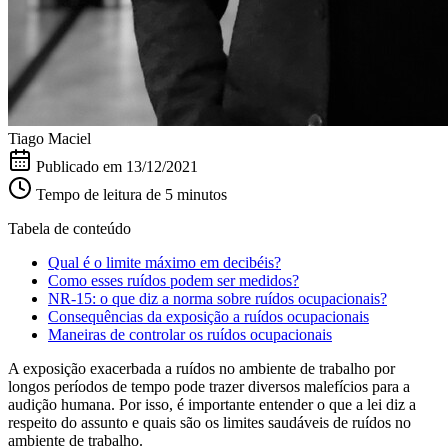
Tiago Maciel
Publicado em
13/12/2021
Tempo de leitura de 5 minutos
Tabela de conteúdo
Qual é o limite máximo em decibéis?
Como esses ruídos podem ser medidos?
NR-15: o que diz a norma sobre ruídos ocupacionais?
Consequências da exposição a ruídos ocupacionais
Maneiras de controlar os ruídos ocupacionais
A exposição exacerbada a ruídos no ambiente de trabalho por
longos períodos de tempo pode trazer diversos malefícios para a
audição humana. Por isso, é importante entender o que a lei diz a
respeito do assunto e quais são os limites saudáveis de ruídos no
ambiente de trabalho.