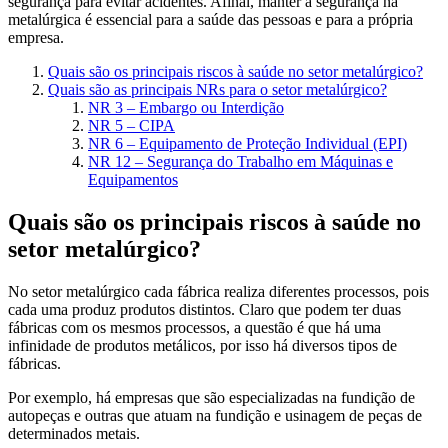
segurança para evitar acidentes. Afinal, manter a segurança na
metalúrgica é essencial para a saúde das pessoas e para a própria
empresa.
Quais são os principais riscos à saúde no setor metalúrgico?
Quais são as principais NRs para o setor metalúrgico?
NR 3 – Embargo ou Interdição
NR 5 – CIPA
NR 6 – Equipamento de Proteção Individual (EPI)
NR 12 – Segurança do Trabalho em Máquinas e
Equipamentos
Quais são os principais riscos à saúde no
setor metalúrgico?
No setor metalúrgico cada fábrica realiza diferentes processos, pois
cada uma produz produtos distintos. Claro que podem ter duas
fábricas com os mesmos processos, a questão é que há uma
infinidade de produtos metálicos, por isso há diversos tipos de
fábricas.
Por exemplo, há empresas que são especializadas na fundição de
autopeças e outras que atuam na fundição e usinagem de peças de
determinados metais.