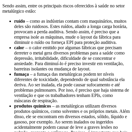
Sendo assim, entre os principais riscos oferecidos à saúde no setor
metalúrgico estão:
ruído
– como as indústrias contam com maquinários, muitos
deles são ruidosos. Estes ruídos, aliado a longa carga horária,
provocam a perda auditiva. Sendo assim, é preciso que a
empresa isole as máquinas, mude o layout da fábrica para
diminuir o ruído ou forneça EPI para proteção auditiva.
calor
– o calor emitido por algumas fábricas que precisam
derreter o metal gera diversos problemas para a saúde como
depressão, irritabilidade, dificuldade de se concentrar e
ansiedade. Para diminuí-lo é preciso investir em ventilação,
barreiras isolantes ou mudança de layout.
fumaça
– a fumaça das metalúrgicas podem ter níveis
diferentes de toxicidade, dependendo de qual substância ela
deriva. Ao ser inalada, ela pode causar sufocamento e até
problemas pulmonares. Por isso, é preciso que haja sistema de
ventilação e que os trabalhadores tenham EPIs, como
máscaras de respiração.
produtos químicos
– as metalúrgicas utilizam diversos
produtos químicos, como solventes e os próprios metais. Além
disso, ele se encontram em diversos estados, sólido, líquido e
gasoso, por exemplo. Ao serem inalados ou ingeridos
acidentalmente podem causar de leve a graves lesões no