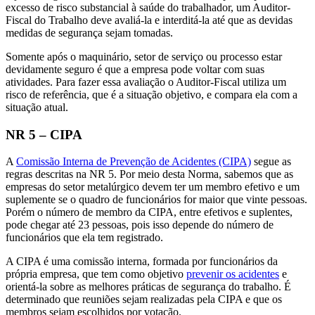
excesso de risco substancial à saúde do trabalhador, um Auditor-
Fiscal do Trabalho deve avaliá-la e interditá-la até que as devidas
medidas de segurança sejam tomadas.
Somente após o maquinário, setor de serviço ou processo estar
devidamente seguro é que a empresa pode voltar com suas
atividades. Para fazer essa avaliação o Auditor-Fiscal utiliza um
risco de referência, que é a situação objetivo, e compara ela com a
situação atual.
NR 5 – CIPA
A
Comissão Interna de Prevenção de Acidentes (CIPA)
segue as
regras descritas na NR 5. Por meio desta Norma, sabemos que as
empresas do setor metalúrgico devem ter um membro efetivo e um
suplemente se o quadro de funcionários for maior que vinte pessoas.
Porém o número de membro da CIPA, entre efetivos e suplentes,
pode chegar até 23 pessoas, pois isso depende do número de
funcionários que ela tem registrado.
A CIPA é uma comissão interna, formada por funcionários da
própria empresa, que tem como objetivo
prevenir os acidentes
e
orientá-la sobre as melhores práticas de segurança do trabalho. É
determinado que reuniões sejam realizadas pela CIPA e que os
membros sejam escolhidos por votação.