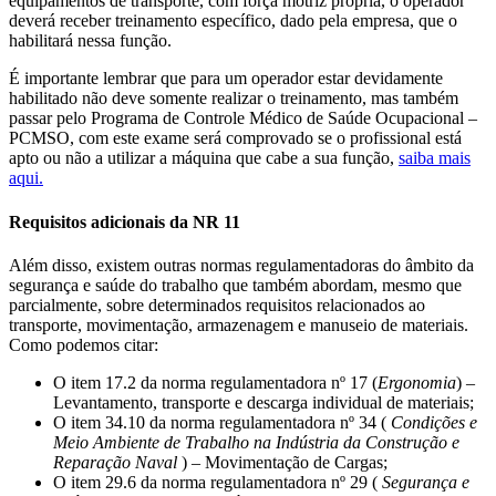
equipamentos de transporte, com força motriz própria, o operador
deverá receber treinamento específico, dado pela empresa, que o
habilitará nessa função.
É importante lembrar que para um operador estar devidamente
habilitado não deve somente realizar o treinamento, mas também
passar pelo Programa de Controle Médico de Saúde Ocupacional –
PCMSO, com este exame será comprovado se o profissional está
apto ou não a utilizar a máquina que cabe a sua função,
saiba mais
aqui.
Requisitos adicionais da NR 11
Além disso, existem outras normas regulamentadoras do âmbito da
segurança e saúde do trabalho que também abordam, mesmo que
parcialmente, sobre determinados requisitos relacionados ao
transporte, movimentação, armazenagem e manuseio de materiais.
Como podemos citar:
O item 17.2 da norma regulamentadora nº 17 (
Ergonomia
) –
Levantamento, transporte e descarga individual de materiais;
O item 34.10 da norma regulamentadora nº 34 (
Condições e
Meio Ambiente de Trabalho na Indústria da Construção e
Reparação Naval
) – Movimentação de Cargas;
O item 29.6 da norma regulamentadora nº 29 (
Segurança e