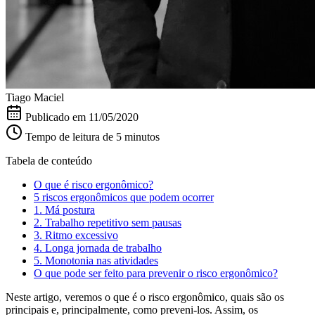
Tiago Maciel
Publicado em
11/05/2020
Tempo de leitura de 5 minutos
Tabela de conteúdo
O que é risco ergonômico?
5 riscos ergonômicos que podem ocorrer
1. Má postura
2. Trabalho repetitivo sem pausas
3. Ritmo excessivo
4. Longa jornada de trabalho
5. Monotonia nas atividades
O que pode ser feito para prevenir o risco ergonômico?
Neste artigo, veremos o que é o risco ergonômico, quais são os
principais e, principalmente, como preveni-los. Assim, os