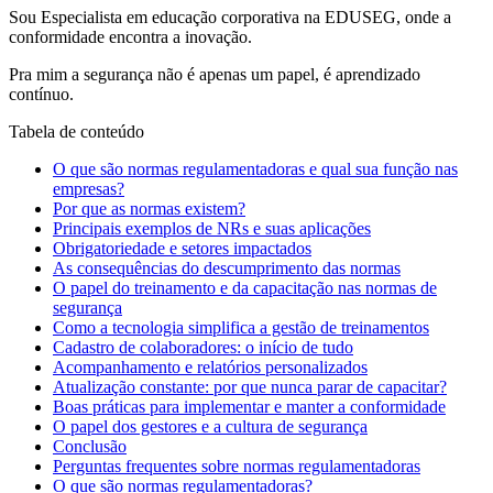
Sou Especialista em educação corporativa na EDUSEG, onde a
conformidade encontra a inovação.
Pra mim a segurança não é apenas um papel, é aprendizado
contínuo.
Tabela de conteúdo
O que são normas regulamentadoras e qual sua função nas
empresas?
Por que as normas existem?
Principais exemplos de NRs e suas aplicações
Obrigatoriedade e setores impactados
As consequências do descumprimento das normas
O papel do treinamento e da capacitação nas normas de
segurança
Como a tecnologia simplifica a gestão de treinamentos
Cadastro de colaboradores: o início de tudo
Acompanhamento e relatórios personalizados
Atualização constante: por que nunca parar de capacitar?
Boas práticas para implementar e manter a conformidade
O papel dos gestores e a cultura de segurança
Conclusão
Perguntas frequentes sobre normas regulamentadoras
O que são normas regulamentadoras?