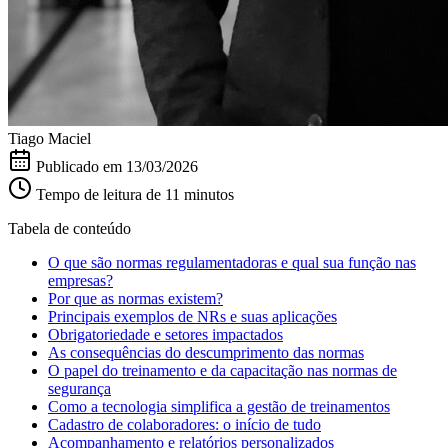
Tiago Maciel
Publicado em
13/03/2026
Tempo de leitura de 11 minutos
Tabela de conteúdo
O que são normas regulamentadoras e qual sua função nas
empresas?
Por que as normas existem?
Principais exemplos de NRs e suas aplicações
Obrigatoriedade e setores impactados
As consequências do descumprimento das normas
O papel do treinamento e da capacitação nas normas de
segurança
Como a tecnologia simplifica a gestão de treinamentos
Cadastro de colaboradores: o início de tudo
Acompanhamento e relatórios personalizados