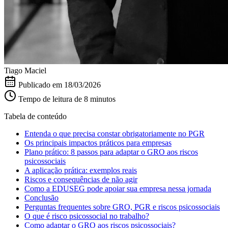
Tiago Maciel
Publicado em
18/03/2026
Tempo de leitura de 8 minutos
Tabela de conteúdo
Entenda o que precisa constar obrigatoriamente no PGR
Os principais impactos práticos para empresas
Plano prático: 8 passos para adaptar o GRO aos riscos
psicossociais
A aplicação prática: exemplos reais
Riscos e consequências de não agir
Como a EDUSEG pode apoiar sua empresa nessa jornada
Conclusão
Perguntas frequentes sobre GRO, PGR e riscos psicossociais
O que é risco psicossocial no trabalho?
Como adaptar o GRO aos riscos psicossociais?