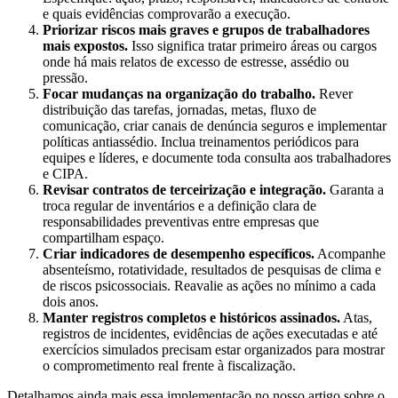
e quais evidências comprovarão a execução.
Priorizar riscos mais graves e grupos de trabalhadores
mais expostos.
Isso significa tratar primeiro áreas ou cargos
onde há mais relatos de excesso de estresse, assédio ou
pressão.
Focar mudanças na organização do trabalho.
Rever
distribuição das tarefas, jornadas, metas, fluxo de
comunicação, criar canais de denúncia seguros e implementar
políticas antiassédio. Inclua treinamentos periódicos para
equipes e líderes, e documente toda consulta aos trabalhadores
e CIPA.
Revisar contratos de terceirização e integração.
Garanta a
troca regular de inventários e a definição clara de
responsabilidades preventivas entre empresas que
compartilham espaço.
Criar indicadores de desempenho específicos.
Acompanhe
absenteísmo, rotatividade, resultados de pesquisas de clima e
de riscos psicossociais. Reavalie as ações no mínimo a cada
dois anos.
Manter registros completos e históricos assinados.
Atas,
registros de incidentes, evidências de ações executadas e até
exercícios simulados precisam estar organizados para mostrar
o comprometimento real frente à fiscalização.
Detalhamos ainda mais essa implementação no nosso artigo sobre o