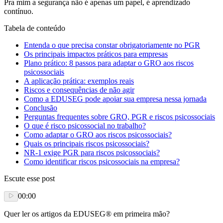
Pra mim a segurança não é apenas um papel, é aprendizado
contínuo.
Tabela de conteúdo
Entenda o que precisa constar obrigatoriamente no PGR
Os principais impactos práticos para empresas
Plano prático: 8 passos para adaptar o GRO aos riscos
psicossociais
A aplicação prática: exemplos reais
Riscos e consequências de não agir
Como a EDUSEG pode apoiar sua empresa nessa jornada
Conclusão
Perguntas frequentes sobre GRO, PGR e riscos psicossociais
O que é risco psicossocial no trabalho?
Como adaptar o GRO aos riscos psicossociais?
Quais os principais riscos psicossociais?
NR-1 exige PGR para riscos psicossociais?
Como identificar riscos psicossociais na empresa?
Escute esse post
00:00
Quer ler os artigos da EDUSEG® em primeira mão?