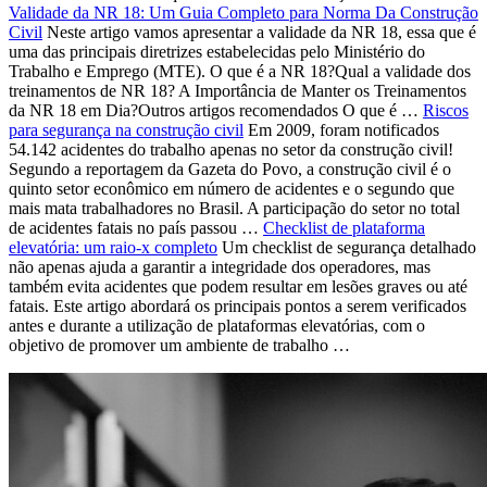
Validade da NR 18: Um Guia Completo para Norma Da Construção
Civil
Neste artigo vamos apresentar a validade da NR 18, essa que é
uma das principais diretrizes estabelecidas pelo Ministério do
Trabalho e Emprego (MTE). O que é a NR 18?Qual a validade dos
treinamentos de NR 18? A Importância de Manter os Treinamentos
da NR 18 em Dia?Outros artigos recomendados O que é …
Riscos
para segurança na construção civil
Em 2009, foram notificados
54.142 acidentes do trabalho apenas no setor da construção civil!
Segundo a reportagem da Gazeta do Povo, a construção civil é o
quinto setor econômico em número de acidentes e o segundo que
mais mata trabalhadores no Brasil. A participação do setor no total
de acidentes fatais no país passou …
Checklist de plataforma
elevatória: um raio-x completo
Um checklist de segurança detalhado
não apenas ajuda a garantir a integridade dos operadores, mas
também evita acidentes que podem resultar em lesões graves ou até
fatais. Este artigo abordará os principais pontos a serem verificados
antes e durante a utilização de plataformas elevatórias, com o
objetivo de promover um ambiente de trabalho …