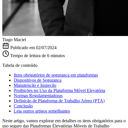
Tiago Maciel
Publicado em
02/07/2024
Tempo de leitura de 6 minutos
Tabela de conteúdo
Itens obrigatórios de segurança em plataformas
Dispositivos de Segurança
Manutenção e Inspeção
Proibições no Uso da Plataforma Móvel Elevatória
Normas Regulamentadoras
Definição de Plataforma de Trabalho Aéreo (PTA)
Conclusão
Leia outros artigos semelhantes
Neste artigo, vamos explorar em detalhes os itens obrigatórios para o
uso seguro das Plataformas Elevatórias Móveis de Trabalho