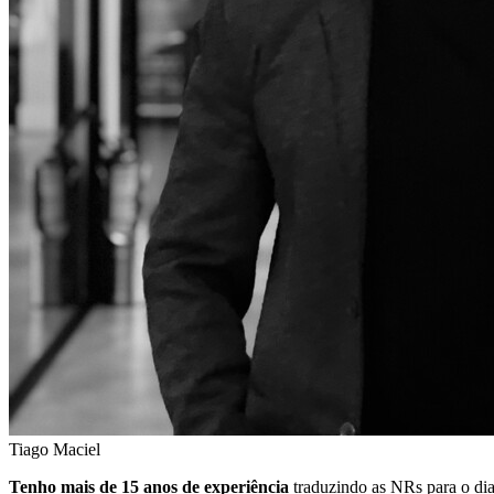
Tiago Maciel
Tenho mais de 15 anos de experiência
traduzindo as NRs para o dia