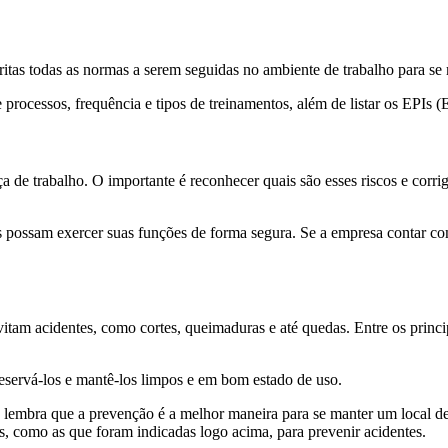
tas todas as normas a serem seguidas no ambiente de trabalho para se 
rocessos, frequência e tipos de treinamentos, além de listar os EPIs (
de trabalho. O importante é reconhecer quais são esses riscos e corrigi
ores possam exercer suas funções de forma segura. Se a empresa contar c
vitam acidentes, como cortes, queimaduras e até quedas. Entre os princip
eservá-los e mantê-los limpos e em bom estado de uso.
embra que a prevenção é a melhor maneira para se manter um local de tr
, como as que foram indicadas logo acima, para prevenir acidentes.