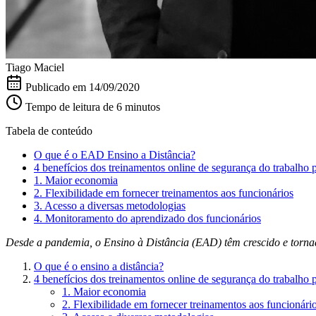
Tiago Maciel
Publicado em
14/09/2020
Tempo de leitura de 6 minutos
Tabela de conteúdo
O que é o EAD Ensino a Distância?
4 benefícios dos treinamentos online de segurança do trabalho p
1. Maior economia
2. Flexibilidade em fornecer treinamentos aos funcionários
3. Acesso a diversas metodologias
4. Monitoramento do aprendizado dos funcionários
Desde a pandemia, o Ensino à Distância (EAD) têm crescido e tornado
O que é o ensino a distância?
4 benefícios dos treinamentos online de segurança do trabalho p
1. Maior economia
2. Flexibilidade em fornecer treinamentos aos funcionári