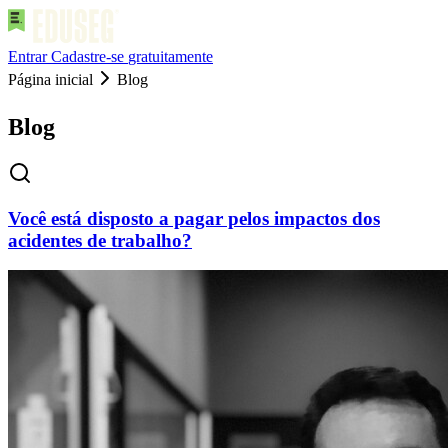
Entrar
Cadastre-se
gratuitamente
Página inicial
Blog
Blog
Você está disposto a pagar pelos impactos dos
acidentes de trabalho?