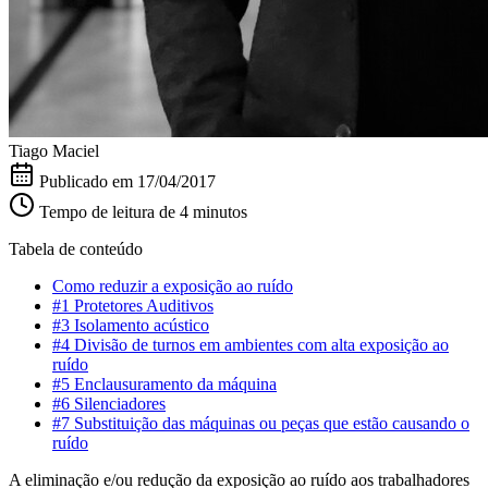
Tiago Maciel
Publicado em
17/04/2017
Tempo de leitura de 4 minutos
Tabela de conteúdo
Como reduzir a exposição ao ruído
#1 Protetores Auditivos
#3 Isolamento acústico
#4 Divisão de turnos em ambientes com alta exposição ao
ruído
#5 Enclausuramento da máquina
#6 Silenciadores
#7 Substituição das máquinas ou peças que estão causando o
ruído
A eliminação e/ou redução da exposição ao ruído aos trabalhadores