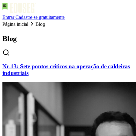
Entrar
Cadastre-se
gratuitamente
Página inicial
Blog
Blog
Nr-13: Sete pontos críticos na operação de caldeiras
industriais