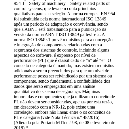
954-1 – Safety of machinery – Safety related parts of
control systems, que leva em conta princípios
qualitativos para sua seleção. A norma europeia EN 954
foi substituída pela norma internacional ISO 13849
após um período de adaptação e convivência, sendo
que a ABNT está trabalhando para a publicação da
versão da norma ABNT ISO 13849 partes1 e 2. A
norma ISO 13849-1 prevê requisitos para a concepção
e integração de componentes relacionadas com a
segurança dos sistemas de controle, incluindo alguns
aspectos do software, é expresso por nível de
performance (PL) que é classificado de “a” até “e”. O
conceito de categoria é mantido, mas existem requisitos
adicionais a serem preenchidos para que um nível de
performance possa ser reivindicado por um sistema ou
componente, sendo fundamental a confiabilidade dos
dados que serão empregados em uma análise
quantitativa do sistema de segurança. Máquinas
importadas e componentes que já utilizam o conceito de
PL não devem ser consideradas, apenas por esta razão,
em desacordo com a NR-12, pois existe uma
correlação, embora não linear, entre o os conceitos de
PL e categoria (vide Nota Técnica n.º 48/2016).
(Alterada pela Portaria MTb n.º 98, de 08 e fevereiro de
2018).*