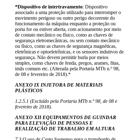
*Dispositivo de intertravamento
: Dispositivo
associado a uma proteção utilizado para interromper o
movimento perigoso ou outro perigo decorrente do
funcionamento da máquina enquanto a proteção ou
porta for ou estiver aberta, com acionamento por meio
de contato mecânico ou físico, como as chaves de
segurança eletromecânicas, ou sem contato mecânico
ou físico, como as chaves de segurança magnéticas,
eletrônicas e optoeletrônicas, e os sensores indutivos de
segurança. Não devem permitir burla por meios
simples, como chaves de fenda, pregos, arames, fitas,
imãs comuns etc. (Alterada pela Portaria MTb n.º 98,
de 08 e fevereiro de 2018).*
ANEXO IX INJETORA DE MATERIAIS
PLÁSTICOS
1.2.5.1 (Excluído pela Portaria MTb n.º 98, de 08 e
fevereiro de 2018).
ANEXO XII EQUIPAMENTOS DE GUINDAR
PARA ELEVAÇÃO DE PESSOAS E
REALIZAÇÃO DE TRABALHO EM ALTURA
7.3 O uso de Cesto Suspenso para o transbordo de