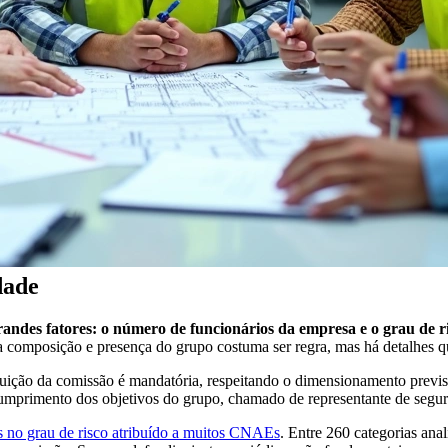
dade
randes fatores: o número de funcionários da empresa e o grau de r
a composição e presença do grupo costuma ser regra, mas há detalhes 
ição da comissão é mandatória, respeitando o dimensionamento previs
cumprimento dos objetivos do grupo, chamado de representante de segu
s no grau de risco atribuído a muitos CNAEs
. Entre 260 categorias an