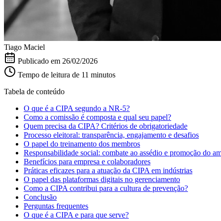
Tiago Maciel
Publicado em
26/02/2026
Tempo de leitura de 11 minutos
Tabela de conteúdo
O que é a CIPA segundo a NR-5?
Como a comissão é composta e qual seu papel?
Quem precisa da CIPA? Critérios de obrigatoriedade
Processo eleitoral: transparência, engajamento e desafios
O papel do treinamento dos membros
Responsabilidade social: combate ao assédio e promoção do am
Benefícios para empresa e colaboradores
Práticas eficazes para a atuação da CIPA em indústrias
O papel das plataformas digitais no gerenciamento
Como a CIPA contribui para a cultura de prevenção?
Conclusão
Perguntas frequentes
O que é a CIPA e para que serve?