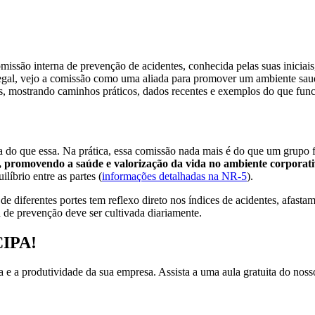
ssão interna de prevenção de acidentes, conhecida pelas suas iniciais,
gal, vejo a comissão como uma aliada para promover um ambiente saudáv
ais, mostrando caminhos práticos, dados recentes e exemplos do que fun
da do que essa. Na prática, essa comissão nada mais é do que um grup
o, promovendo a saúde e valorização da vida no ambiente corporat
íbrio entre as partes (
informações detalhadas na NR-5
).
diferentes portes tem reflexo direto nos índices de acidentes, afastame
a de prevenção deve ser cultivada diariamente.
CIPA!
 e a produtividade da sua empresa. Assista a uma aula gratuita do no