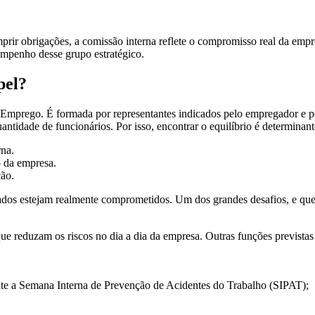
rir obrigações, a comissão interna reflete o compromisso real da emp
mpenho desse grupo estratégico.
pel?
 Emprego. É formada por representantes indicados pelo empregador e pe
antidade de funcionários. Por isso, encontrar o equilíbrio é determinant
rna.
o da empresa.
ão.
ados estejam realmente comprometidos. Um dos grandes desafios, e que
que reduzam os riscos no dia a dia da empresa. Outras funções prevista
nte a Semana Interna de Prevenção de Acidentes do Trabalho (SIPAT);