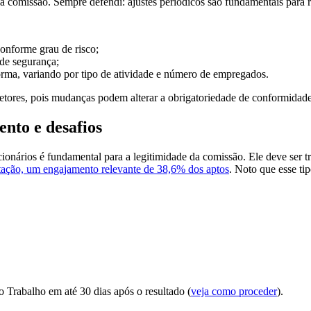
 comissão. Sempre defendi: ajustes periódicos são fundamentais para re
onforme grau de risco;
de segurança;
norma, variando por tipo de atividade e número de empregados.
setores, pois mudanças podem alterar a obrigatoriedade de conformidade
ento e desafios
cionários é fundamental para a legitimidade da comissão. Ele deve ser 
otação, um engajamento relevante de 38,6% dos aptos
. Noto que esse ti
o Trabalho em até 30 dias após o resultado (
veja como proceder
).