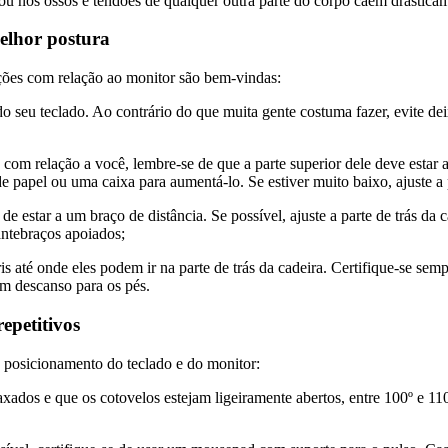
/ou nos ossos e tendões de qualquer outra parte do corpo caem drastica
elhor postura
ações com relação ao monitor são bem-vindas:
do seu teclado. Ao contrário do que muita gente costuma fazer, evite dei
 com relação a você, lembre-se de que a parte superior dele deve estar 
de papel ou uma caixa para aumentá-lo. Se estiver muito baixo, ajuste a
e de estar a um braço de distância. Se possível, ajuste a parte de trás d
antebraços apoiados;
s até onde eles podem ir na parte de trás da cadeira. Certifique-se sem
um descanso para os pés.
epetitivos
 posicionamento do teclado e do monitor:
ados e que os cotovelos estejam ligeiramente abertos, entre 100º e 110º