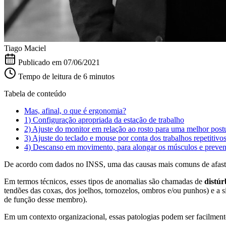
Tiago Maciel
Publicado em
07/06/2021
Tempo de leitura de 6 minutos
Tabela de conteúdo
Mas, afinal, o que é ergonomia?
1) Configuração apropriada da estação de trabalho
2) Ajuste do monitor em relação ao rosto para uma melhor post
3) Ajuste do teclado e mouse por conta dos trabalhos repetitivo
4) Descanso em movimento, para alongar os músculos e preveni
De acordo com dados no INSS, uma das causas mais comuns de afastam
Em termos técnicos, esses tipos de anomalias são chamadas de
distúr
tendões das coxas, dos joelhos, tornozelos, ombros e/ou punhos) e a 
de função desse membro).
Em um contexto organizacional, essas patologias podem ser facilment