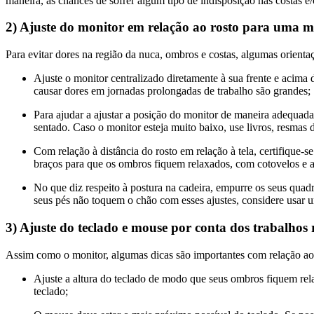
maneira, as chances de sofrer algum tipo de indisposição nas costas e
2) Ajuste do monitor em relação ao rosto para uma m
Para evitar dores na região da nuca, ombros e costas, algumas orient
Ajuste o monitor centralizado diretamente à sua frente e acima 
causar dores em jornadas prolongadas de trabalho são grandes;
Para ajudar a ajustar a posição do monitor de maneira adequada
sentado. Caso o monitor esteja muito baixo, use livros, resmas 
Com relação à distância do rosto em relação à tela, certifique-s
braços para que os ombros fiquem relaxados, com cotovelos e 
No que diz respeito à postura na cadeira, empurre os seus quadri
seus pés não toquem o chão com esses ajustes, considere usar 
3) Ajuste do teclado e mouse por conta dos trabalhos r
Assim como o monitor, algumas dicas são importantes com relação ao
Ajuste a altura do teclado de modo que seus ombros fiquem relax
teclado;