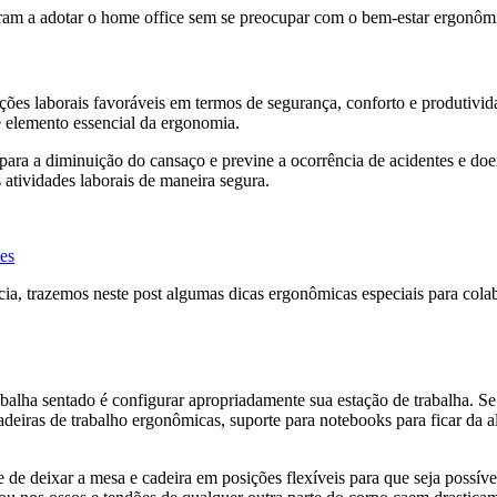
am a adotar o home office sem se preocupar com o bem-estar ergonômi
ções laborais favoráveis em termos de segurança, conforto e produtivida
é elemento essencial da ergonomia.
ara a diminuição do cansaço e previne a ocorrência de acidentes e do
atividades laborais de maneira segura.
ões
, trazemos neste post algumas dicas ergonômicas especiais para colab
balha sentado é configurar apropriadamente sua estação de trabalha. Se
adeiras de trabalho ergonômicas, suporte para notebooks para ficar da al
e de deixar a mesa e cadeira em posições flexíveis para que seja possí