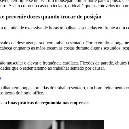
ível, certifique-se de usar um mousepad com suporte para o pulso. Caso 
futuro. Assim como no caso do teclado, o ideal é que os cotovelos tenha
e prevenir dores quando trocar de posição
, a quantidade excessiva de horas trabalhadas sentadas em frente a um c
ntervalos de descanso para quem trabalha sentado. Por exemplo, alonga
a cabeça enquanto as mãos tocam as costas durante alguns segundos, res
o muscular e elevar a frequência cardíaca. Flexões de parede, chutes 
midades que o sedentarismo ao trabalhar sentado por causar.
s
abalham em longas jornadas de trabalho sentado, um bom treinamento 
contexto de home office.
 para
boas práticas de ergonomia nas empresas.