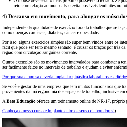
O mouse deve estar o mais próximo possível do teclado. Se poss
reto com relação ao mouse. Isso evita possíveis tendinites no 
4) Descanso em movimento, para alongar os músculos 
Independente da quantidade de exercício fora do trabalho que se faça
como doenças cardíacas, diabetes, câncer e obesidade.
Por isso, alguns exercícios simples são super bem vindos entre os i
fácil que pode ser feito mesmo sentado, é cruzar os braços por trás d
região com circulação sanguínea corrente.
Outros exemplos são os movimentos intervalados para combater a tensã
ser facilmente feitos no intervalo de trabalho e ajudam a evitar enfer
Por que sua empresa deveria implantar ginástica laboral nos escritório
Se você é gestor de uma empresa que tem muitos funcionários que tr
provenientes da má ergonomia dos espaços de trabalho, inclusive em 
A
Beta Educação
oferece um treinamento online de NR-17, próprio
Conheça o nosso curso e implante entre os seus colaboradores!
)