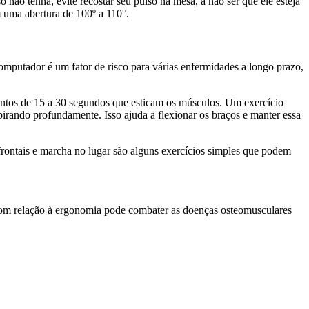
não tenha, evite recostar seu pulso na mesa, a não ser que ele esteja
m uma abertura de 100º a 110°.
omputador é um fator de risco para várias enfermidades a longo prazo,
mentos de 15 a 30 segundos que esticam os músculos. Um exercício
pirando profundamente. Isso ajuda a flexionar os braços e manter essa
frontais e marcha no lugar são alguns exercícios simples que podem
com relação à ergonomia pode combater as doenças osteomusculares