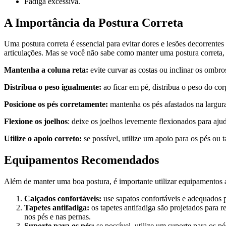
Fadiga excessiva.
A Importância da Postura Correta
Uma postura correta é essencial para evitar dores e lesões decorrentes
articulações. Mas se você não sabe como manter uma postura correta, 
Mantenha a coluna reta:
evite curvar as costas ou inclinar os ombr
Distribua o peso igualmente:
ao ficar em pé, distribua o peso do co
Posicione os pés corretamente:
mantenha os pés afastados na largura
Flexione os joelhos
: deixe os joelhos levemente flexionados para ajud
Utilize o apoio correto:
se possível, utilize um apoio para os pés ou t
Equipamentos Recomendados
Além de manter uma boa postura, é importante utilizar equipamentos
Calçados confortáveis:
use sapatos confortáveis e adequados 
Tapetes antifadiga:
os tapetes antifadiga são projetados para 
nos pés e nas pernas.
Suporte para os pés:
se possível, utilize um suporte para os p