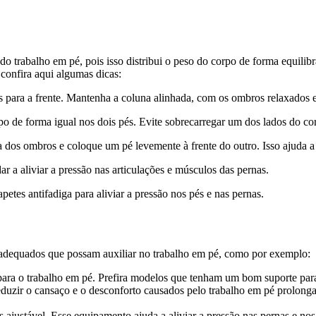
 do trabalho em pé, pois isso distribui o peso do corpo de forma equilibr
confira aqui algumas dicas:
os para a frente. Mantenha a coluna alinhada, com os ombros relaxados 
rpo de forma igual nos dois pés. Evite sobrecarregar um dos lados do co
 dos ombros e coloque um pé levemente à frente do outro. Isso ajuda a m
ar a aliviar a pressão nas articulações e músculos das pernas.
apetes antifadiga para aliviar a pressão nos pés e nas pernas.
 adequados que possam auxiliar no trabalho em pé, como por exemplo:
para o trabalho em pé. Prefira modelos que tenham um bom suporte para
reduzir o cansaço e o desconforto causados pelo trabalho em pé prolong
és ajustável. Esse equipamento ajuda a aliviar a pressão nas pernas e nos