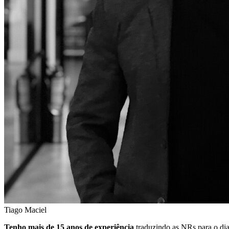
Tiago Maciel
Tenho mais de 15 anos de experiência
traduzindo as NRs para o dia