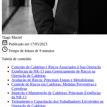
Tiago Maciel
Publicado em
17/05/2023
Tempo de leitura de 9 minutos
Tabela de conteúdo
Conceito de Caldeiras e Riscos Associados à Sua Operação
Exigências da NR-13 para Gerenciamento de Riscos na
Operação de Caldeiras
Avaliação de Riscos: Principais Etapas e Metodologias
Controle de Riscos em Caldeiras: Medidas Preventivas e
Corretivas
Inspeção e Manutenção de Caldeiras: Principais Exigências
da NR-13
Treinamento e Capacitação dos Trabalhadores Envolvidos na
Operação de Caldeiras