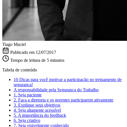
Tiago Maciel
Publicado em
12/07/2017
Tempo de leitura de 5 minutos
Tabela de conteúdo
10 Dicas para você motivar a participação no treinamento de
segurança!
A responsabilidade pela Segurança do Trabalho
1. Seja paciente
2. Faça a diretoria e os gerentes participarem ativamente
3. Explique seus objetivos
4. Seja altamente acessível
5. A importância do feedback
6. Seja criativo
7. Seja visivelmente conhecido