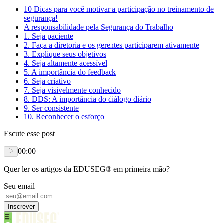
10 Dicas para você motivar a participação no treinamento de
segurança!
A responsabilidade pela Segurança do Trabalho
1. Seja paciente
2. Faça a diretoria e os gerentes participarem ativamente
3. Explique seus objetivos
4. Seja altamente acessível
5. A importância do feedback
6. Seja criativo
7. Seja visivelmente conhecido
8. DDS: A importância do diálogo diário
9. Ser consistente
10. Reconhecer o esforço
Escute esse post
00:00
Quer ler os artigos da EDUSEG® em primeira mão?
Seu email
Inscrever