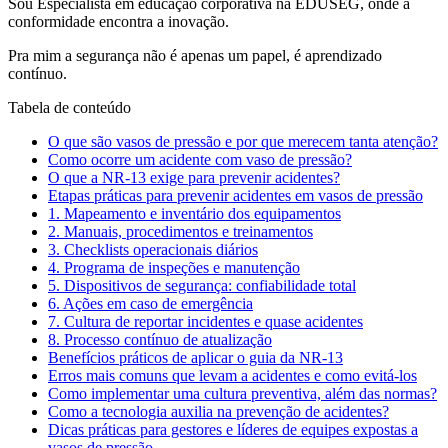
Sou Especialista em educação corporativa na EDUSEG, onde a
conformidade encontra a inovação.
Pra mim a segurança não é apenas um papel, é aprendizado
contínuo.
Tabela de conteúdo
O que são vasos de pressão e por que merecem tanta atenção?
Como ocorre um acidente com vaso de pressão?
O que a NR-13 exige para prevenir acidentes?
Etapas práticas para prevenir acidentes em vasos de pressão
1. Mapeamento e inventário dos equipamentos
2. Manuais, procedimentos e treinamentos
3. Checklists operacionais diários
4. Programa de inspeções e manutenção
5. Dispositivos de segurança: confiabilidade total
6. Ações em caso de emergência
7. Cultura de reportar incidentes e quase acidentes
8. Processo contínuo de atualização
Benefícios práticos de aplicar o guia da NR-13
Erros mais comuns que levam a acidentes e como evitá-los
Como implementar uma cultura preventiva, além das normas?
Como a tecnologia auxilia na prevenção de acidentes?
Dicas práticas para gestores e líderes de equipes expostas a
vasos de pressão