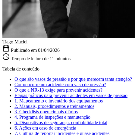
Tiago Maciel
Publicado em
01/04/2026
Tempo de leitura de 11 minutos
Tabela de conteúdo
O que são vasos de pressão e por que merecem tanta atenção?
Como ocorre um acidente com vaso de pressão?
O que a NR-13 exige para prevenir acidentes?
Etapas práticas para prevenir acidentes em vasos de pressão
1. Mapeamento e inventário dos equipamentos
2. Manuais, procedimentos e treinamentos
3. Checklists operacionais diários
4. Programa de inspeções e manutenção
5. Dispositivos de segurança: confiabilidade total
6. Ações em caso de emergência
7. Cultura de reportar incidentes e quase acidentes