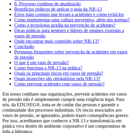
8. Processo contínuo de atualização
Benefícios práticos de aplicar o guia da NR-13
Erros mais comuns que levam a acidentes e como evitá-los
Como implementar uma cultura preventiva, além das normas?
Como a tecnologia auxilia na prevenção de acidentes?
Dicas práticas para gestores e líderes de equipes expostas a
vasos de pressão
Onde encontrar mais conteúdo sobre NR-13?
Conclusão
Perguntas frequentes sobre prevenção de acidentes em vasos
de pressão
O que é um vaso de pressão?
Como funciona a NR-13 na prática?
Quais os principais riscos em vasos de pressão?
Quais inspeções são obrigatórias pela NR-13?
Como prevenir acidentes com vasos de pressão?
Em nosso cotidiano nas organizações, prevenir acidentes em vasos
de pressão não é simplesmente cumprir uma exigência legal. Para
nós, da EDUSEG®, trata-se de cuidar das pessoas e garantir a
continuidade dos processos industriais. Os riscos associados aos
vasos de pressão, se ignorados, podem trazer consequências graves.
Por isso, acreditamos que conhecer a NR-13 e transformá-la em
prática viva dentro do ambiente corporativo é um compromisso de
toda a liderança.