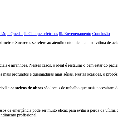
sião
i. Quedas
ii. Choques elétricos
iii. Envenenamento
Conclusão
rimeiros Socorros
se refere ao atendimento inicial a uma vítima de aci
ais e arranhões. Nesses casos, o ideal é restaurar o bem-estar do pacie
es mais profundos e queimaduras mais sérias. Nestas ocasiões, o propós
ivil
e
canteiros de obras
são locais de trabalho que mais necessitam 
os de emergência pode ser muito eficaz para evitar a perda da vítima o
endimento profissional.