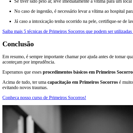
Se tiver sido pelo ar, leve imediatamente a vítima para um local
No caso de ingestão, é necessário levar a vítima ao hospital p
Já caso a intoxicação tenha ocorrido na pele, certifique-se de 
Saiba mais 5 técnicas de Primeiros Socorros que podem ser utilizadas
Conclusão
Em resumo, é sempre importante chamar por ajuda antes de tomar qualq
aconteçam por imprudência.
Esperamos que esses
procedimentos básicos em Primeiros Socorro
Acima de tudo, ter uma
capacitação em Primeiros Socorros
é muito 
evitando novos traumas.
Conheça nosso curso de Primeiros Socorros!