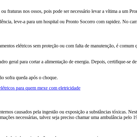
s ou fraturas nos ossos, pois pode ser necessário levar a vítima a um Pr
olência, leve-a para um hospital ou Pronto Socorro com rapidez. No cami
pamentos elétricos sem proteção ou com falta de manutenção, é comum q
uadro geral para cortar a alimentação de energia. Depois, certifique-se
 não sofra queda após o choque.
 elétricos para quem mexe com eletricidade
nternos causados pela ingestão ou exposição a substâncias tóxicas. Nest
rmações necessárias, talvez seja preciso chamar uma ambulância pelo 1