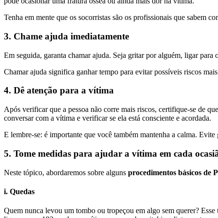
pode ocasionar uma fratura óssea ou ainda mais dor na vítima.
Tenha em mente que os socorristas são os profissionais que sabem co
3. Chame ajuda imediatamente
Em seguida, garanta chamar ajuda. Seja gritar por alguém, ligar para 
Chamar ajuda significa ganhar tempo para evitar possíveis riscos mai
4. Dê atenção para a vítima
Após verificar que a pessoa não corre mais riscos, certifique-se de 
conversar com a vítima e verificar se ela está consciente e acordada.
E lembre-se: é importante que você também mantenha a calma. Evite grit
5. Tome medidas para ajudar a vítima em cada ocasi
Neste tópico, abordaremos sobre alguns
procedimentos básicos de P
i. Quedas
Quem nunca levou um tombo ou tropeçou em algo sem querer? Esse tipo 