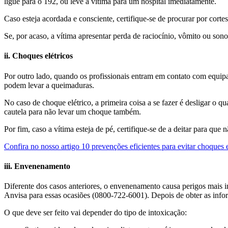
ligue para o 192, ou leve a vítima para um hospital imediatamente.
Caso esteja acordada e consciente, certifique-se de procurar por corte
Se, por acaso, a vítima apresentar perda de raciocínio, vômito ou son
ii. Choques elétricos
Por outro lado, quando os profissionais entram em contato com equi
podem levar a queimaduras.
No caso de choque elétrico, a primeira coisa a se fazer é desligar o q
cautela para não levar um choque também.
Por fim, caso a vítima esteja de pé, certifique-se de a deitar para que
Confira no nosso artigo 10 prevenções eficientes para evitar choques
iii. Envenenamento
Diferente dos casos anteriores, o envenenamento causa perigos mais i
Anvisa para essas ocasiões (0800-722-6001). Depois de obter as info
O que deve ser feito vai depender do tipo de intoxicação: