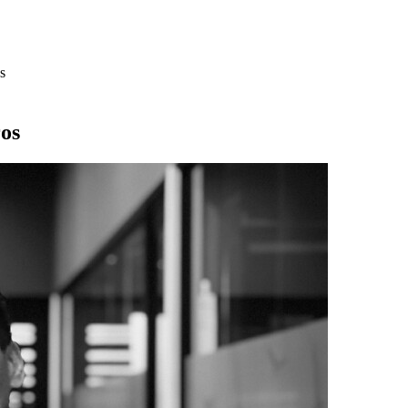
s
ros