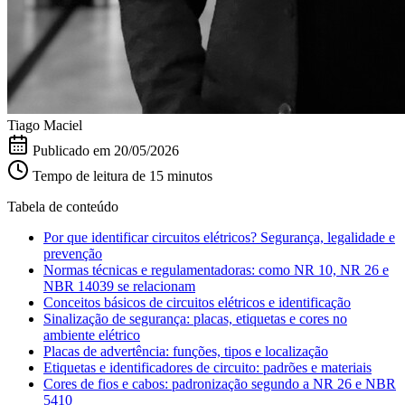
Tiago Maciel
Publicado em
20/05/2026
Tempo de leitura de 15 minutos
Tabela de conteúdo
Por que identificar circuitos elétricos? Segurança, legalidade e
prevenção
Normas técnicas e regulamentadoras: como NR 10, NR 26 e
NBR 14039 se relacionam
Conceitos básicos de circuitos elétricos e identificação
Sinalização de segurança: placas, etiquetas e cores no
ambiente elétrico
Placas de advertência: funções, tipos e localização
Etiquetas e identificadores de circuito: padrões e materiais
Cores de fios e cabos: padronização segundo a NR 26 e NBR
5410