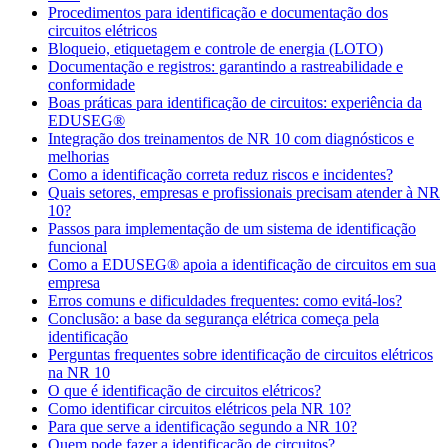
Procedimentos para identificação e documentação dos
circuitos elétricos
Bloqueio, etiquetagem e controle de energia (LOTO)
Documentação e registros: garantindo a rastreabilidade e
conformidade
Boas práticas para identificação de circuitos: experiência da
EDUSEG®
Integração dos treinamentos de NR 10 com diagnósticos e
melhorias
Como a identificação correta reduz riscos e incidentes?
Quais setores, empresas e profissionais precisam atender à NR
10?
Passos para implementação de um sistema de identificação
funcional
Como a EDUSEG® apoia a identificação de circuitos em sua
empresa
Erros comuns e dificuldades frequentes: como evitá-los?
Conclusão: a base da segurança elétrica começa pela
identificação
Perguntas frequentes sobre identificação de circuitos elétricos
na NR 10
O que é identificação de circuitos elétricos?
Como identificar circuitos elétricos pela NR 10?
Para que serve a identificação segundo a NR 10?
Quem pode fazer a identificação de circuitos?